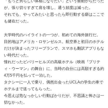
「もっと男らしい体格になりたい」という衝動からだった
が、張り切りすぎて肩を壊し、通う頻度は減った。
それでも、やってみたいと思ったら即行動する癖はここで
も健在だった。
大学時代のハイライトの一つが、初めての海外旅行だ。
目的地はアメリカ・ロサンゼルス。航空券と初日のホテル
だけが決まったフリープランで、スマホも翻訳アプリもな
い時代だった。
憧れだったビバリーヒルズの高級ホテル（映画『プリテ
ィ・ウーマン』の舞台）に、当時の自分には高額すぎる約
4万5千円を払って一泊した。
タクシーに一人で乗り、偶然出会ったUCLAの学生の車で
ホテルまで送ってもらった。
今思えば危なっかしい行動ばかりだが、不思議と怖さは一
切なかった。