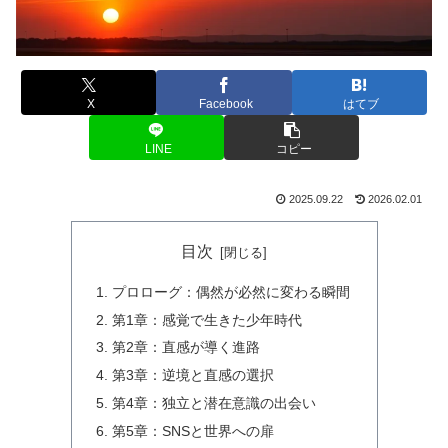
X
Facebook
はてブ
LINE
コピー
2025.09.22
2026.02.01
目次
プロローグ：偶然が必然に変わる瞬間
第1章：感覚で生きた少年時代
第2章：直感が導く進路
第3章：逆境と直感の選択
第4章：独立と潜在意識の出会い
第5章：SNSと世界への扉