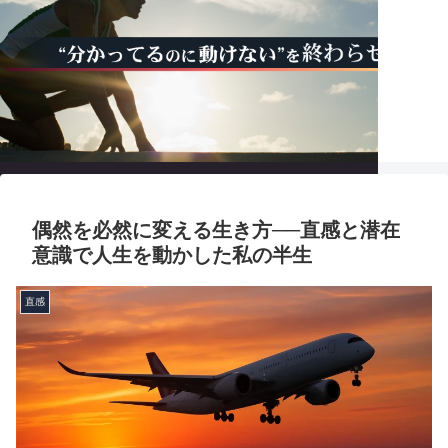
トップ
直感力覚醒講座
習慣化伴走プログラム
各種問い合わせ
偶然を必然に変える生き方──直感と潜在
意識で人生を動かした私の半生
直感