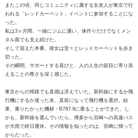
またこの頃、同じコミュニティに属する女友人が東京で行
われる「レッドカーペット」イベントに参加することにな
った。
私は3ヶ月間、一緒にジムに通い、体作りだけでなくメン
タル面でも支え続けた。
そして迎えた本番、彼女は堂々とレッドカーペットを歩き
切った。
その瞬間、サポートする喜びと、人の人生の節目に寄り添
えることの尊さを深く感じた。
東京からの帰路でも直感は冴えていた。新幹線にするか飛
行機にするか迷った末、直前になって飛行機を選択。結
果、乗りたかった機材・B787-9に乗ることができた。し
かも、新幹線を選んでいたら、博多から宮崎への高速バス
が大雨で終日運休。その情報を知ったのは、宮崎に帰って
からだった。