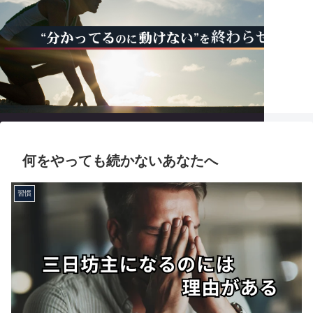
トップ
直感力覚醒講座
習慣化伴走プログラム
各種問い合わせ
何をやっても続かないあなたへ
習慣