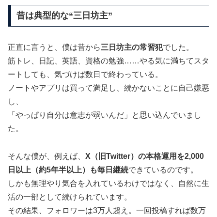
昔は典型的な“三日坊主”
正直に言うと、僕は昔から
三日坊主の常習犯
でした。
筋トレ、日記、英語、資格の勉強……やる気に満ちてスタ
ートしても、気づけば数日で終わっている。
ノートやアプリは買って満足し、続かないことに自己嫌悪
し、
「やっぱり自分は意志が弱いんだ」と思い込んでいまし
た。
そんな僕が、例えば、
X（旧Twitter）の本格運用を2,000
日以上（約5年半以上）も毎日継続
できているのです。
しかも無理やり気合を入れているわけではなく、自然に生
活の一部として続けられています。
その結果、フォロワーは3万人超え。一回投稿すれば数万