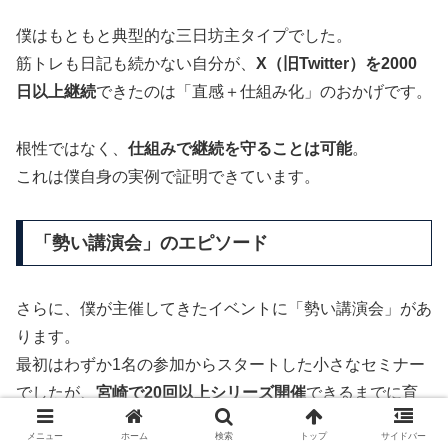
僕はもともと典型的な三日坊主タイプでした。
筋トレも日記も続かない自分が、
X（旧Twitter）を2000
日以上継続
できたのは「直感＋仕組み化」のおかげです。
根性ではなく、
仕組みで継続を守ることは可能
。
これは僕自身の実例で証明できています。
「勢い講演会」のエピソード
さらに、僕が主催してきたイベントに「勢い講演会」があ
ります。
最初はわずか1名の参加からスタートした小さなセミナー
でしたが、
宮崎で20回以上シリーズ開催
できるまでに育
ちました。
メニュー
ホーム
検索
トップ
サイドバー