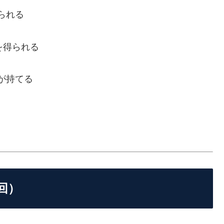
られる
を得られる
が持てる
回）