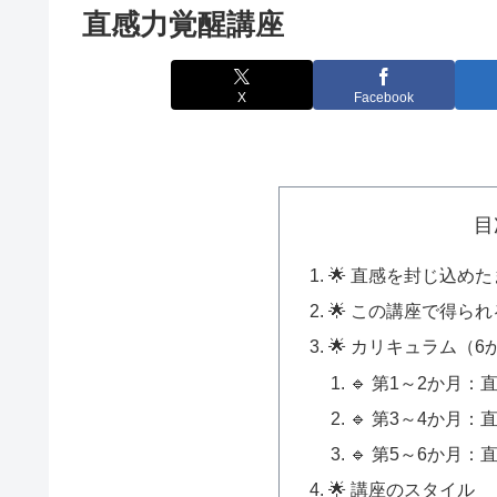
直感力覚醒講座
X
Facebook
目
🌟 直感を封じ込め
🌟 この講座で得ら
🌟 カリキュラム（6
🔹 第1～2か月
🔹 第3～4か月
🔹 第5～6か月
🌟 講座のスタイル